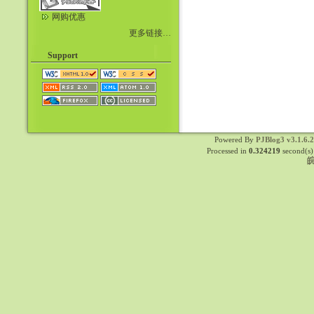
网购优惠
更多链接…
Support
Powered By
PJBlog3 v3.1.6.
Processed in
0.324219
second(s)
皖