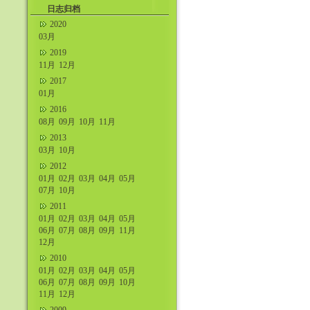
日志归档
2020
03月
2019
11月
12月
2017
01月
2016
08月
09月
10月
11月
2013
03月
10月
2012
01月
02月
03月
04月
05月
07月
10月
2011
01月
02月
03月
04月
05月
06月
07月
08月
09月
11月
12月
2010
01月
02月
03月
04月
05月
06月
07月
08月
09月
10月
11月
12月