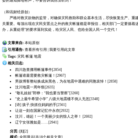
委的通知掷地有声，不要告诉我你没听到！
（和讯财经原创）
严格对救灾款物的监管，对确保灾民救助和群众基本生活，尽快恢复生产、重建
关重要。每顶出现在灾民安置点之外的救灾帐篷都是举报信，相关部门一定要循着这
办，从重处理”的要求落到实处，给灾区人民、也给全国人民一个交代！
文章来自:
本站原创
引用通告:
查看所有引用
|
我要引用此文章
Tags:
灾民
帐篷
地震
相关日志:
四川急查挪用帐篷事件[2854]
帐篷谁最需要救灾帐篷！[2967]
男孩博客整站换成灰黑色，为在地震中遇难的同胞哀悼！[2858]
汶川地震一周年祭[2635]
“敬礼娃娃”郎铮：“我也要当警察”[3260]
“史上最牛希望小学” 八级大地震楼不倒人无恙[3348]
[诗] 孩子,快抓住妈妈的手[2561]
让这一刻在国家记忆中永存[2932]
汶川，雄起！一个美丽少女的惊人之举！ [2692]
辽宁女张雅如是……[2941]
分页:
[1]
[2]
模式:
全部显示[共18个相关文章]