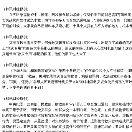
（和讯财经原创）
在灾区急需物资中，帐篷、药和粮食最为紧缺，仅绵竹市目前就急需5万顶帐篷。
市民政局向媒体紧急求救：绵竹市40多万老百姓急需帐篷，“现在许多老百姓，只能
下雨的时候，大家就自己用塑料布搭建小棚，十几个人挤在几平方米的地方，根本
（和讯财经原创）
灾民在风里雨里受苦，部分救灾帐篷却没有运往灾区一线，出现在了城市的高档
上“救灾专用”的白色大字是那么的醒目、那么的刺眼，刺得人心里针扎般地痛！这些
撑起带有“救灾专用”标记的帐篷，他们的胆子也太大了！
（和讯财经原创）
《中华人民共和国防震减灾法》第四十条规定：“任何单位和个人不得截留、挪用
更是明确指出：“截留、挪用地震救灾资金和物资，构成犯罪的，依法追究刑事责任
分。”同时，还要求“各级人民政府审计机关应当加强对地震救灾资金使用情况的审
楚，不要告诉我你看不到！
（和讯财经原创）
中央纪委、监察部、民政部、财政部和审计署20日联合发出通知，要求加强对抗
物真正用于灾区、用于受灾群众，给群众交一本明白账、放心账。在救灾款物管理问
纪检监察机关要加强对抗震救灾款物管理使用情况的监督检查，对贪污私分、虚报
行为，要迅速查办，从重处理；对失职渎职、疏于管理，迟滞拨付救灾款物造成严
浪费的行为，要严肃追究有关人员的直接责任和领导责任。涉嫌犯罪的，要及时移送