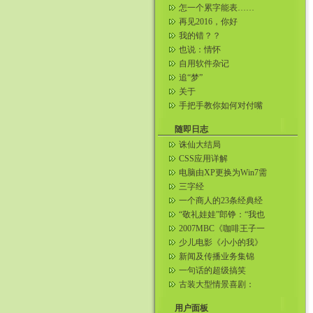
怎一个累字能表……
再见2016，你好
2017……
我的错？？
也说：情怀
自用软件杂记
追“梦”
关于
手把手教你如何对付嘴
贱的人。一句话把对方
噎到无语 ...
随即日志
诛仙大结局
CSS应用详解
电脑由XP更换为Win7需
要注意的问题
三字经
一个商人的23条经典经
商法则
“敬礼娃娃”郎铮：“我也
要当警察”
2007MBC《咖啡王子一
号店》更新第6集
少儿电影《小小的我》
资料故事梗概
新闻及传播业务集锦
一句话的超级搞笑
古装大型情景喜剧：
《武林外传》在线观看
(1-80集...
用户面板