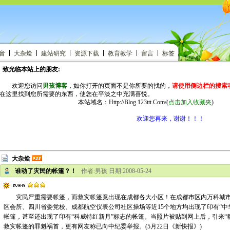
音
大杂烩
建站研究
资源下载
教育教学
留言
标签
致光临本站上的朋友:
欢迎您访问
男孩博客
，如你打开的页面不是你所要的找的，
请使用侧边栏的搜索
在这里找到您所需要的东西，使您在平淡之中充满喜悦。
本站域名：Http://Blog.123ttt.Com/
(
点击加入收藏夹
)
欢迎您再来，谢谢！！！
大杂烩
谁动了灾民的帐篷？！
作者:男孩 日期:2008-05-24
灾民严重需要帐篷，而救灾帐篷竟出现在成都各大小区！在成都市区内万科城市
区会所、四川省委党校、成都航空仪表公司社区操场等近15个地方均出现了印有“中
帐篷，甚至还出现了印有“科威特红新月”标志的帐篷。当照片被贴到网上后，引来“
救灾帐篷的罪魁祸首，更有网友称已向中纪委举报。(5月22日《新快报》)