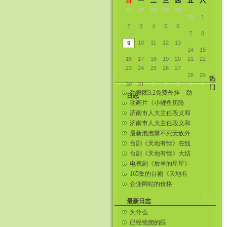
日
一
二
三
四
五
六
26
27
28
29
30
31
1
2
3
4
5
6
7
8
10
11
12
13
9
14
15
16
17
18
19
20
21
22
23
24
25
26
27
28
29
热
30
31
1
2
3
4
5
门
劲舞团3.2免费外挂－劲
日志
舞王者教程＋下载
动画片《小鲤鱼历险
记》全集在线观看( 1—
济南市人大主任段义和
52全集...
炸死情妇刘玲生前照片
济南市人大主任段义和
炸死情妇刘玲 济南爆炸
最新泡泡堂不死无敌外
案女现场...
挂
台剧《天地有情》在线
看!!连载中——男孩搜集
台剧《天地有情》大结
整理
局～从台湾网上找到滴
电视剧《放羊的星星》
第20集在线观看
165集的台剧《天地有
情》相关照片（更新五
企业网站的价格
张）
最新日志
为什么
已经恍惚的眼