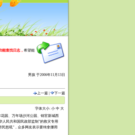
功能查找日志，
希望能
男孩 于2006年11月13日
上一篇
|
下一篇
字体大小:
小
中
大
花园、万年场沙河公园、锦官新城西
华人民共和国民政部监制”的救灾专用
群民怒吼”，众多网友表示要缉拿挪用