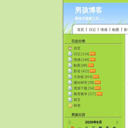
男孩博客
爱你不是两三天……
首页
日记
情感
帖图
影
日志分类
首页
日记 [124]
情感 [149]
帖图 [88]
影音 [422]
大杂烩 [814]
建站研究 [58]
资源下载 [54]
教育教学 [157]
留言
标签
男孩日历
2026年8月