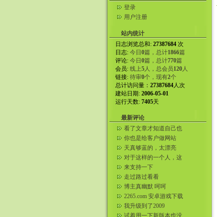
登录
用户注册
站内统计
日志浏览总和:
27387684
次
日志:
今日
0
篇，总计
1866
篇
评论:
今日
0
篇，总计
770
篇
会员:
线上
5
人，总会员
120
人
链接:
待审
0
个，现有
2
个
总计访问量：
27387684
人次
建站日期:
2006-05-01
运行天数:
7405
天
最新评论
看了文章才知道自己也
是嘴贱的人。
你也是给客户做网站
吗？同行。我自己弄了
天真够蓝的，太漂亮
美国服务器给...
了。咱们这都看不到。
对于这样的一个人，这
样的一个女人，我们就
来支持一下
应该这样的...
走过路过看看
博主真幽默 呵呵
2265.com 安卓游戏下载
我升级到了2009
试着用一下新版本也没