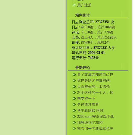
用户注册
站内统计
日志浏览总和:
27375351
次
日志:
今日
0
篇，总计
1866
篇
评论:
今日
0
篇，总计
770
篇
会员:
线上
4
人，总会员
120
人
链接:
待审
0
个，现有
2
个
总计访问量：
27375351
人次
建站日期:
2006-05-01
运行天数:
7403
天
最新评论
看了文章才知道自己也
是嘴贱的人。
你也是给客户做网站
吗？同行。我自己弄了
天真够蓝的，太漂亮
美国服务器给...
了。咱们这都看不到。
对于这样的一个人，这
样的一个女人，我们就
来支持一下
应该这样的...
走过路过看看
博主真幽默 呵呵
2265.com 安卓游戏下载
我升级到了2009
试着用一下新版本也没
什么不好吧。