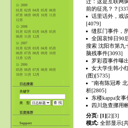
迁：这是互联网疯
2009
前的征兆？？[337
01月
02月
04月
05月
06月
07月
08月
09月
10月
11月
话里话外，戏
12月
[4079]
2008
缝肛门事件，所思
01月
02月
03月
04月
05月
06月
11月
12月
全国哀悼日90
2007
搜索 沈阳市第九十
01月
02月
03月
04月
05月
脑残事件[3093]
06月
07月
08月
09月
10月
11月
12月
罗彩霞事件曝出2
2006
女大学生韩小
05月
06月
07月
08月
09月
10月
11月
12月
(图)[5735]
"南有陈冠希 
日志搜索
析[2805]
关键字
东楼kappa女事件
类 型
四川急查挪用帐篷
百度推荐
分页:
[1]
[2]
[3]
模式:
全部显示[共
Support