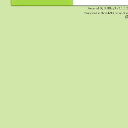
Powered By
PJBlog3 v3.1.6.
Processed in
0.324219
second(s)
皖