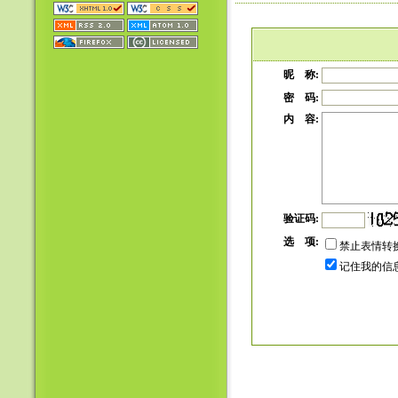
昵 称:
密 码:
内 容:
验证码:
选 项:
禁止表情转
记住我的信