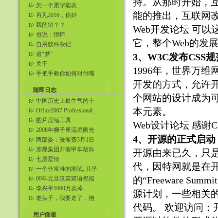
持。从那时开始，
怎一个累字能表……
能的推出，互联网
再见2016，你好
2017……
我的错？？
Web开发论坛
可以这
也说：情怀
它，整个Web的发
自用软件杂记
追“梦”
3、W3C发布CSS规
关于
1996年，世界万维
手把手教你如何对付嘴
贱的人。一句话把对方
开发的方式，允许
噎到无语 ...
随即日志
个网站的设计成为可
中国历史上最牛气的十
句豪言壮语~~!
本元素。
Office2007 Professional_
简...
图片压缩工具
Web设计论坛
感谢C
2008年狮子座流星雨光
4、开源的正式启动
临地球 可肉眼观测
两部委：漫游费3月1日
(今日)起下调 最晚4月1
涉黑集团开装甲车敲诈
开源由来已久，只是
日...
续：腐蚀公安获取武器
七层爱情
代，因特网就是在开源的
一个非常准的测试, 几乎
无人能逃过！
的“Freeware 
09年元旦汉英双语祝福
短信大全
李兴平5000万卖掉
源计划，一些相关
hao123后现在鼓捣什么
老头子，我要走了，抱
代码。 欢迎访问：
抱我吧
用户面板