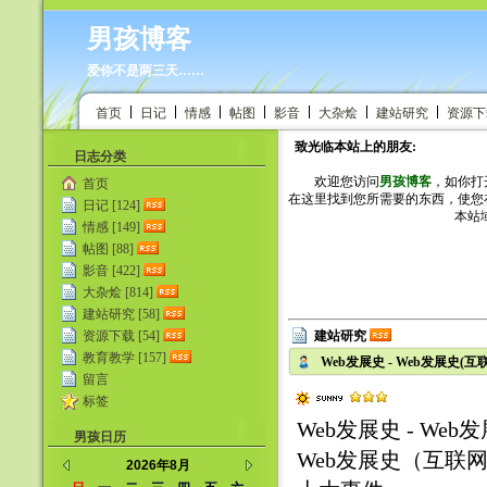
男孩博客
爱你不是两三天……
首页
日记
情感
帖图
影音
大杂烩
建站研究
资源下
致光临本站上的朋友:
日志分类
欢迎您访问
男孩博客
，如你打
首页
在这里找到您所需要的东西，使您
日记 [124]
本站域名
情感 [149]
帖图 [88]
影音 [422]
大杂烩 [814]
建站研究 [58]
资源下载 [54]
建站研究
教育教学 [157]
Web发展史 - Web发展史
留言
标签
Web发展史 - W
男孩日历
Web发展史（互联
2026年8月