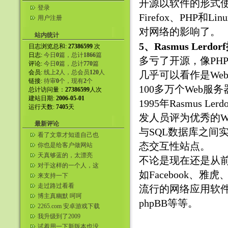
开源以软件的形式使现
登录
Firefox、PHP
用户注册
对网络的影响了。
站内统计
5、Rasmus Lerdo
日志浏览总和:
27386599
次
日志:
今日
0
篇，总计
1866
篇
多亏了开源，像PH
评论:
今日
0
篇，总计
770
篇
会员:
线上
2
人，总会员
120
人
几乎可以看作是We
链接:
待审
0
个，现有
2
个
100多万个Web服
总计访问量：
27386599
人次
建站日期:
2006-05-01
1995年Rasmus
运行天数:
7405
天
发人员评为优秀的W
最新评论
与SQL数据库之间
看了文章才知道自己也
是嘴贱的人。
态交互性站点。
你也是给客户做网站
吗？同行。我自己弄了
天真够蓝的，太漂亮
不论是现在还是从前
美国服务器给...
了。咱们这都看不到。
对于这样的一个人，这
如Facebook
样的一个女人，我们就
来支持一下
应该这样的...
走过路过看看
流行的网络应用软
博主真幽默 呵呵
phpBB等等。
2265.com 安卓游戏下载
我升级到了2009
试着用一下新版本也没