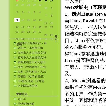
十大事件。
日
一
二
三
四
五
六
26
27
28
29
30
Web发展史（互联
31
1
2
3
4
5
6
1、感谢Linus Torv
7
8
当Linux Torva
10
11
12
13
9
14
15
嘲热讽，一些人认为
16
17
18
19
20
21
22
23
24
25
26
27
础结构就是完全错误
28
29
热
30
31
1
2
3
4
5
日，Linux不仅
门
劲舞团3.2免费外挂－劲
日志
的Web服务器系统。
舞王者教程＋下载
动画片《小鲤鱼历险
记》全集在线观看( 1—
济南市人大主任段义和
得Linux能够迅速
52全集...
炸死情妇刘玲生前照片
济南市人大主任段义和
Linux是互联网的
炸死情妇刘玲 济南爆炸
最新泡泡堂不死无敌外
案女现场...
挂
有庞大、忠诚的用户
台剧《天地有情》在线
看!!连载中——男孩搜集
台剧《天地有情》大结
及。
整理
局～从台湾网上找到滴
电视剧《放羊的星星》
2、Mosaic浏览器
第20集在线观看
165集的台剧《天地有
情》相关照片（更新五
企业网站的价格
如果当初没有Mos
张）
多的用户。作为第一个
最新日志
为什么
书签、图标和流畅
已经恍惚的眼