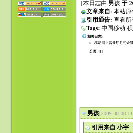
[本日志由 男孩 于 2009
文章来自:
本站原
引用通告:
查看所
Tags:
中国移动
积
相关日志:
移动网上营业厅月初余额！[
分页:
[1]
男孩
[2009-08-08 1
引用来自 小宇