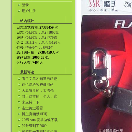
登录
用户注册
站内统计
日志浏览总和:
27383459
次
日志:
今日
0
篇，总计
1866
篇
评论:
今日
0
篇，总计
770
篇
会员:
线上
2
人，总会员
120
人
链接:
待审
0
个，现有
2
个
总计访问量：
27383459
人次
建站日期:
2006-05-01
运行天数:
7404
天
最新评论
看了文章才知道自己也
是嘴贱的人。
你也是给客户做网站
吗？同行。我自己弄了
天真够蓝的，太漂亮
美国服务器给...
了。咱们这都看不到。
对于这样的一个人，这
样的一个女人，我们就
来支持一下
应该这样的...
走过路过看看
博主真幽默 呵呵
2265.com 安卓游戏下载
我升级到了2009
试着用一下新版本也没