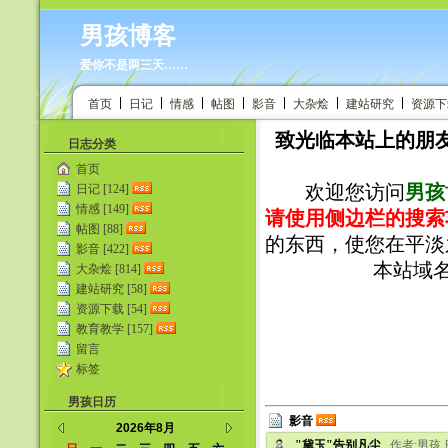
男孩博客
爱你不是两三天……
首页
日记
情感
帖图
影音
大杂烩
建站研究
资源下
致光临本站上的朋友
日志分类
首页
欢迎您访问
男孩
日记 [124]
情感 [149]
请使用侧边栏的搜索
帖图 [88]
的东西，使您在平淡
影音 [422]
本站域名：Ht
大杂烩 [814]
建站研究 [58]
资源下载 [54]
教育教学 [157]
留言
标签
男孩日历
影音
2026年8月
"黛玉"告别凡尘
作者:男孩 日期