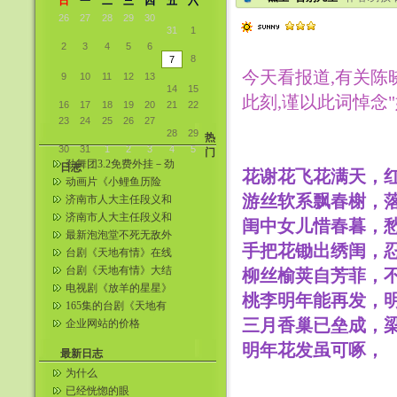
日
一
二
三
四
五
六
26
27
28
29
30
31
1
2
3
4
5
6
8
7
今天看报道,有关陈晓旭
9
10
11
12
13
14
15
此刻,谨以此词悼念"
16
17
18
19
20
21
22
23
24
25
26
27
28
29
热
30
31
1
2
3
4
5
门
劲舞团3.2免费外挂－劲
日志
花谢花飞花满天，
舞王者教程＋下载
动画片《小鲤鱼历险
记》全集在线观看( 1—
游丝软系飘春榭，
济南市人大主任段义和
52全集...
炸死情妇刘玲生前照片
济南市人大主任段义和
闺中女儿惜春暮，
炸死情妇刘玲 济南爆炸
最新泡泡堂不死无敌外
案女现场...
手把花锄出绣闺，
挂
台剧《天地有情》在线
看!!连载中——男孩搜集
台剧《天地有情》大结
柳丝榆荚自芳菲，
整理
局～从台湾网上找到滴
电视剧《放羊的星星》
桃李明年能再发，
第20集在线观看
165集的台剧《天地有
情》相关照片（更新五
三月香巢已垒成，
企业网站的价格
张）
明年花发虽可啄，
最新日志
为什么
已经恍惚的眼