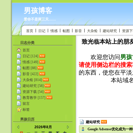
男孩博客
爱你不是两三天……
首页
日记
情感
帖图
影音
大杂烩
建站研究
资源下
致光临本站上的朋友
日志分类
首页
欢迎您访问
男孩
日记 [124]
情感 [149]
请使用侧边栏的搜索
帖图 [88]
的东西，使您在平淡
影音 [422]
本站域名：Ht
大杂烩 [814]
建站研究 [58]
资源下载 [54]
教育教学 [157]
留言
标签
男孩日历
建站研究
2026年8月
Google Adsense优化成为