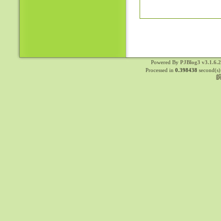
Powered By
PJBlog3 v3.1.6.
Processed in
0.398438
second(s)
皖