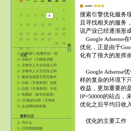
日
一
二
三
四
五
六
26
27
28
29
30
31
1
搜索引擎优化服务
2
3
4
5
6
7
8
且寻找相关的服务
9
10
11
12
13
14
15
说产业已经逐渐形
16
17
18
19
20
21
22
Google Adsen
23
24
25
26
27
28
29
热
优化，正是由于Googl
30
31
1
2
3
4
5
门
劲舞团3.2免费外挂－劲
化有了很大的发挥
日志
舞王者教程＋下载
动画片《小鲤鱼历险
记》全集在线观看( 1—
济南市人大主任段义和
52全集...
炸死情妇刘玲生前照片
Google Adsen
济南市人大主任段义和
炸死情妇刘玲 济南爆炸
最新泡泡堂不死无敌外
样的复杂的环境下只有
案女现场...
挂
台剧《天地有情》在线
收益，更加重要的
看!!连载中——男孩搜集
台剧《天地有情》大结
整理
局～从台湾网上找到滴
电视剧《放羊的星星》
IP=50000的站
第20集在线观看
165集的台剧《天地有
优化之后平均日收入
情》相关照片（更新五
企业网站的价格
张）
最新日志
优化的主要工作
为什么
已经恍惚的眼