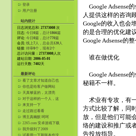
登录
Google Adsen
用户注册
人提供这样的咨询
站内统计
Google的收入
日志浏览总和:
27373008
次
的是合理的优化建
日志:
今日
0
篇，总计
1866
篇
评论:
今日
0
篇，总计
770
篇
Google Adse
会员:
线上
7
人，总会员
120
人
链接:
待审
0
个，现有
2
个
总计访问量：
27373008
人次
谁在做优化
建站日期:
2006-05-01
运行天数:
7402
天
Google Adsens
最新评论
看了文章才知道自己也
秘籍不一样。
是嘴贱的人。
你也是给客户做网站
吗？同行。我自己弄了
天真够蓝的，太漂亮
美国服务器给...
了。咱们这都看不到。
对于这样的一个人，这
术业有专攻，有一些从
样的一个女人，我们就
来支持一下
方式比较了解，同
应该这样的...
走过路过看看
放，但是他们可能
博主真幽默 呵呵
2265.com 安卓游戏下载
络的建设和推广或
我升级到了2009
告投放指导。
试着用一下新版本也没