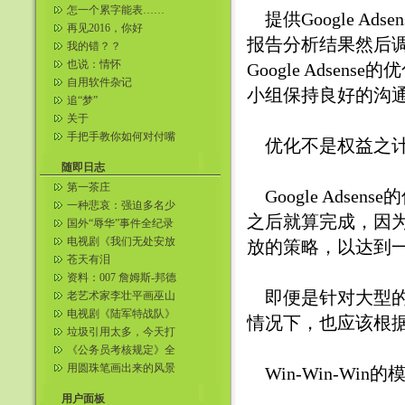
怎一个累字能表……
提供Google A
再见2016，你好
报告分析结果然后
2017……
我的错？？
也说：情怀
Google Adsen
自用软件杂记
小组保持良好的沟
追“梦”
关于
手把手教你如何对付嘴
优化不是权益之
贱的人。一句话把对方
噎到无语 ...
随即日志
第一茶庄
Google Ads
一种悲哀：强迫多名少
之后就算完成，因
女卖淫(图)
国外“辱华”事件全纪录
(附图)
电视剧《我们无处安放
放的策略，以达到
的青春》故事梗概
苍天有泪
资料：007 詹姆斯-邦德
个人简介
即便是针对大型的
老艺术家李壮平画巫山
神女 请23岁女儿李勤当
电视剧《陆军特战队》
情况下，也应该根
裸模(...
故事梗概
垃圾引用太多，今天打
上了防御补丁（每小时
《公务员考核规定》全
自动换KE...
文
用圆珠笔画出来的风景
Win-Win-Win的
画
用户面板