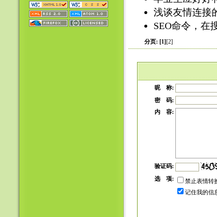
浅谈友情连接的妙
SEO命令，在
分页:
[1]
[2]
昵 称:
密 码:
内 容:
验证码:
选 项:
禁止表情转
记住我的信