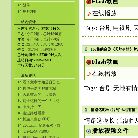
Flash动画
登录
用户注册
在线播放
站内统计
Tags:
台剧
电视剧
日志浏览总和:
27384916
次
日志:
今日
0
篇，总计
1866
篇
评论:
今日
0
篇，总计
770
篇
会员:
线上
4
人，总会员
120
人
165集的台剧《天地有情》片
链接:
待审
0
个，现有
2
个
总计访问量：
27384916
人次
建站日期:
2006-05-01
Flash动画
运行天数:
7404
天
在线播放
最新评论
看了文章才知道自己也
Tags:
台剧
天地有情
是嘴贱的人。
你也是给客户做网站
吗？同行。我自己弄了
天真够蓝的，太漂亮
美国服务器给...
了。咱们这都看不到。
对于这样的一个人，这
样的一个女人，我们就
来支持一下
情路这呢长 (台剧“天地有情
应该这样的...
走过路过看看
博主真幽默 呵呵
情路这呢长 (台剧“
2265.com 安卓游戏下载
播放视频文件
我升级到了2009
试着用一下新版本也没