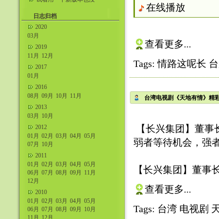
在线播放
什么不好吧。
日志归档
2020
03月
查看更多...
2019
11月
12月
Tags:
情路这呢长
台
2017
01月
2016
08月
09月
10月
11月
台湾电视剧《天地有情》精
2013
03月
10月
【长兴集团】董事
2012
01月
02月
03月
04月
05月
弱者等待机会，强
07月
10月
2011
01月
02月
03月
04月
05月
【长兴集团】董事长
06月
07月
08月
09月
11月
12月
查看更多...
2010
01月
02月
03月
04月
05月
Tags:
台湾
电视剧
06月
07月
08月
09月
10月
11月
12月