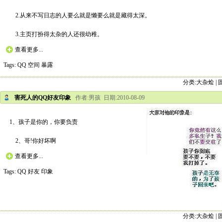
2.从来不写日志的人要么就是懒要么就是藏得太深。
3.主页打扮得太杂的人还很幼稚。
查看更多...
Tags:
QQ
空间
暴露
分类:
大杂烩
|
害死人的QQ好友印象
作者:男孩 日期:2010-08-09
1、孩子是你的，你要负责
2、哥!你好坏啊
查看更多...
Tags:
QQ
好友
印象
分类:
大杂烩
|