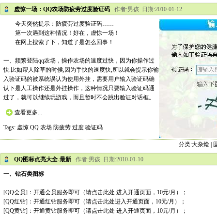
虚惊一场：QQ农场防疲劳过度验证码
作者:男孩 日期:2010-01-12
今天突然提示：防疲劳过度验证码……
第一次遇到这种情况！好在，虚惊一场！
在网上搜索了下，知道了是怎么回事！
一、频繁登陆qq农场，操作农场的速度过快，因为你操作过
快.比如帮人除草的时候,因为手快的速度快,所以就会提示你输
入验证码的被系统误认为使用外挂，需要用户输入验证码确
认下是人工操作还是外挂操作，这种情况只要输入验证码通
过了，就可以继续玩游戏，而且暂时不会跳出验证对话框。
查看更多...
Tags:
虚惊
QQ
农场
防疲劳
过度
验证码
分类:
大杂烩
|
QQ图标点亮大全-最新
作者:男孩 日期:2010-01-10
一、钻石类图标
[QQ会员]
：开通会员服务即可（请
点击此处
进入开通页面，10元/月）；
[QQ红钻]：开通红钻服务即可（请
点击此处
进入开通页面，10元/月）；
[QQ黄钻]：开通黄钻服务即可（请
点击此处
进入开通页面，10元/月）；