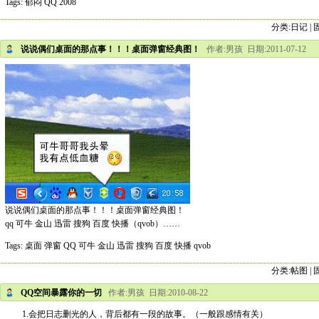
Tags:
郁闷
QQ
2008
分类:
日记
|
说说偶们桌面的那点事！！！桌面弹窗经典图！
作者:男孩 日期:2011-07-12
说说偶们桌面的那点事！！！桌面弹窗经典图！
qq 可牛 金山 迅雷 搜狗 百度 快播（qvob）……
Tags:
桌面
弹窗
QQ
可牛
金山
迅雷
搜狗
百度
快播
qvob
分类:
帖图
|
QQ空间暴露你的一切
作者:男孩 日期:2010-08-22
1.会把日志删光的人，背后都有一段的故事。（一般跟感情有关）