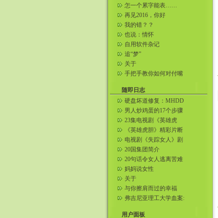
怎一个累字能表……
再见2016，你好
2017……
我的错？？
也说：情怀
自用软件杂记
追“梦”
关于
手把手教你如何对付嘴
贱的人。一句话把对方
噎到无语 ...
随即日志
硬盘坏道修复：MHDD
男人炒鸡蛋的17个步骤
23集电视剧《英雄虎
胆》分集剧情介绍(1-10)
《英雄虎胆》精彩片断
在线观看
电视剧《失踪女人》剧
情简介
20国集团简介
20句话令女人逃离苦难
婚姻
妈妈说女性
关于
与你擦肩而过的幸福
弗吉尼亚理工大学血案:
韩国网民无法相信凶手
是韩国人...
用户面板