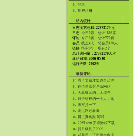
登录
用户注册
站内统计
日志浏览总和:
27373179
次
日志:
今日
0
篇，总计
1866
篇
评论:
今日
0
篇，总计
770
篇
会员:
线上
4
人，总会员
120
人
链接:
待审
0
个，现有
2
个
总计访问量：
27373179
人次
建站日期:
2006-05-01
运行天数:
7402
天
最新评论
看了文章才知道自己也
是嘴贱的人。
你也是给客户做网站
吗？同行。我自己弄了
天真够蓝的，太漂亮
美国服务器给...
了。咱们这都看不到。
对于这样的一个人，这
样的一个女人，我们就
来支持一下
应该这样的...
走过路过看看
博主真幽默 呵呵
2265.com 安卓游戏下载
我升级到了2009
试着用一下新版本也没