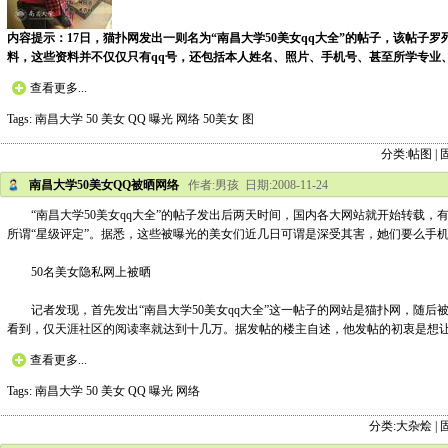
内容提示：17日，猫扑网发出一则名为“南昌大学50美女qq大全”的帖子，该帖子罗
料，这些资料并不仅仅只有qq号，还包括本人姓名、照片、手机号、甚至所学专业
查看更多...
Tags:
南昌大学
50
美女
QQ
曝光
网络
50美女
图
分类:
帖图
|
南昌大学50美女QQ被晒网络
作者:男孩 日期:2008-11-24
“南昌大学50美女qq大全”的帖子发出后两天时间，国内各大网站就开始转载，有
所谓“星级评定”。据悉，这些被曝光的美女们近几日可谓是深受其害，她们要么手
50名美女隐私网上被晒
记者发现，首先发出“南昌大学50美女qq大全”这一帖子的网站是猫扑网，随后
看到，仅天涯社区的阅读率就达到十几万。据发帖的楼主自述，他发帖的初衷是想
查看更多...
Tags:
南昌大学
50
美女
QQ
曝光
网络
分类:
大杂烩
|