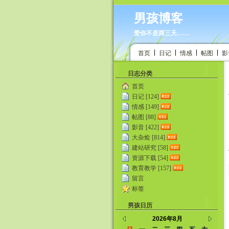
男孩博客
爱你不是两三天……
首页
日记
情感
帖图
影
日志分类
首页
日记 [124]
情感 [149]
帖图 [88]
影音 [422]
大杂烩 [814]
建站研究 [58]
资源下载 [54]
教育教学 [157]
留言
标签
男孩日历
2026年8月