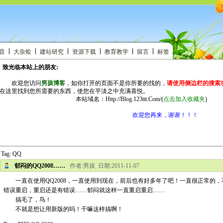
音
大杂烩
建站研究
资源下载
教育教学
留言
标签
致光临本站上的朋友:
欢迎您访问
男孩博客
，如你打开的页面不是你所要的找的，
请使用侧边栏的搜索
在这里找到您所需要的东西，使您在平淡之中充满喜悦。
本站域名：Http://Blog.123ttt.Com/
(
点击加入收藏夹
)
欢迎您再来，谢谢！！！
Tag: QQ
郁闷的QQ2008……
作者:男孩 日期:2011-11-07
一直在使用QQ2008，一直使用到现在，前后也有好多年了吧！一直很正常的，
错误重启，重启还是有错误……郁闷就这样一直重启重启……
搞毛了，鸟！
不就是想让用新版的吗！干嘛这样搞啊！