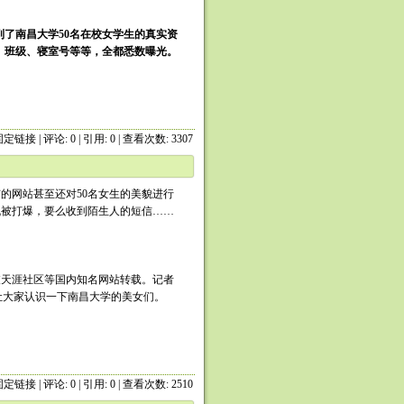
列了南昌大学50名在校女学生的真实资
、班级、寝室号等等，全都悉数曝光。
固定链接
|
评论: 0
| 引用: 0 | 查看次数: 3307
的网站甚至还对50名女生的美貌进行
机被打爆，要么收到陌生人的短信……
被天涯社区等国内知名网站转载。记者
让大家认识一下南昌大学的美女们。
固定链接
|
评论: 0
| 引用: 0 | 查看次数: 2510