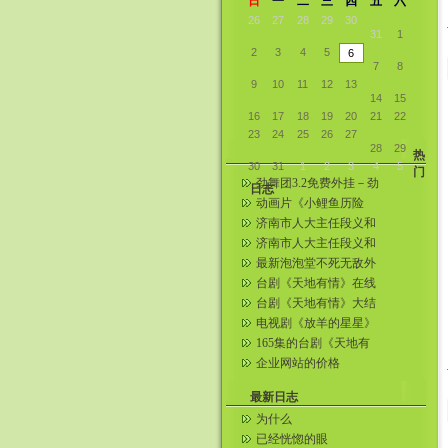
日
一
二
三
四
五
六
26
27
28
29
30
31
1
2
3
4
5
6
7
8
9
10
11
12
13
14
15
16
17
18
19
20
21
22
23
24
25
26
27
28
29
热
30
31
1
2
3
4
5
门
劲舞团3.2免费外挂－劲
日志
舞王者教程＋下载
动画片《小鲤鱼历险
记》全集在线观看( 1—
济南市人大主任段义和
52全集...
炸死情妇刘玲生前照片
济南市人大主任段义和
炸死情妇刘玲 济南爆炸
最新泡泡堂不死无敌外
案女现场...
挂
台剧《天地有情》在线
看!!连载中——男孩搜集
台剧《天地有情》大结
整理
局～从台湾网上找到滴
电视剧《放羊的星星》
第20集在线观看
165集的台剧《天地有
情》相关照片（更新五
企业网站的价格
张）
最新日志
为什么
已经恍惚的眼