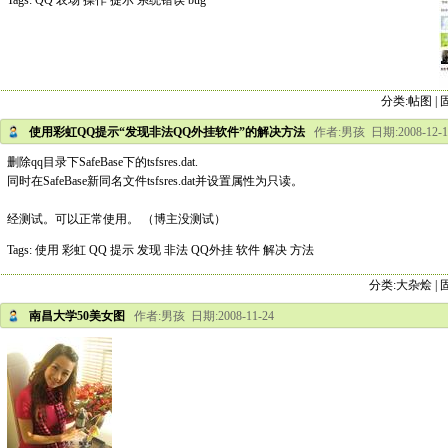
Tags:
QQ
农场
操作
提示
系统错误
bug
分类:
帖图
|
使用彩虹QQ提示“发现非法QQ外挂软件”的解决方法
作者:男孩 日期:2008-12-1
删除qq目录下SafeBase下的tsfsres.dat.
同时在SafeBase新同名文件tsfsres.dat并设置属性为只读。
经测试。可以正常使用。 （博主没测试）
Tags:
使用
彩虹
QQ
提示
发现
非法
QQ外挂
软件
解决
方法
分类:
大杂烩
|
南昌大学50美女图
作者:男孩 日期:2008-11-24